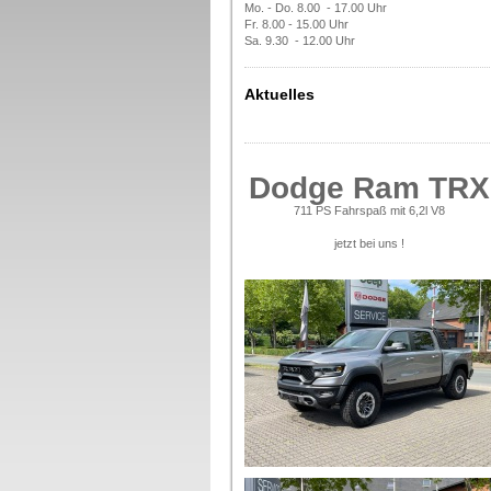
Mo. - Do. 8.00 - 17.00 Uhr
Fr. 8.00 - 15.00 Uhr
Sa. 9.30 - 12.00 Uhr
Aktuelles
Dodge Ram TRX
711 PS Fahrspaß mit 6,2l V8
jetzt bei uns !