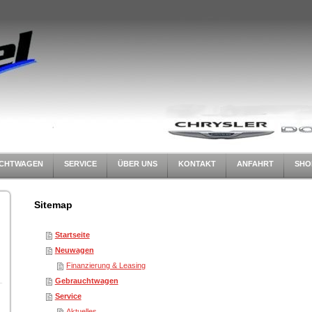
CHTWAGEN
SERVICE
ÜBER UNS
KONTAKT
ANFAHRT
SHO
Sitemap
Startseite
Neuwagen
Finanzierung & Leasing
Gebrauchtwagen
Service
Aktuelles